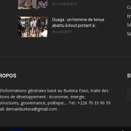
20 octobre 2016
Cu
En
Ouaga : un homme de tenue
Sé
abattu à bout portant à...
28 août 2017
Sp
PROPOS
S
 d'informations générales basé au Burkina Faso, traite des
tions de développement : économie, énergie,
structures, gouvernance, politique,... Tel.: +226 70 33 96 59
ail: demainburkina@gmail.com