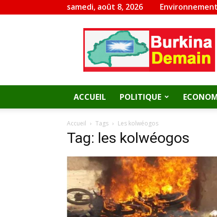
samedi, août 8, 2026
Environnement
Burkina
Demain
ACCUEIL
POLITIQUE
ECONOM
Accueil
Tags
Les kolwéogos
Tag: les kolwéogos