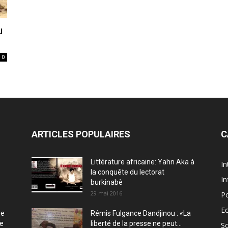
u
0
ARTICLES POPULAIRES
C
Littérature africaine: Yahn Aka à
In
la conquête du lectorat
In
burkinabè
29 mai 2016
Po
E
ée
Rémis Fulgance Dandjinou : «La
ce
liberté de la presse ne peut...
So