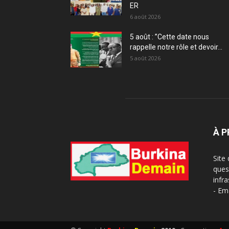
ER
6 août 2026
5 août : ”Cette date nous
rappelle notre rôle et devoir...
5 août 2026
À 
Site
ques
infra
- Em