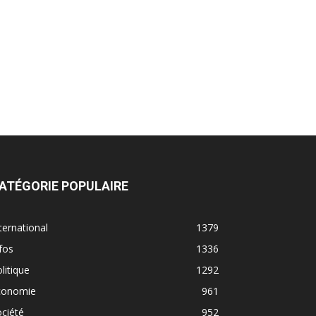
ATÉGORIE POPULAIRE
ternational
1379
fos
1336
litique
1292
conomie
961
ciété
952