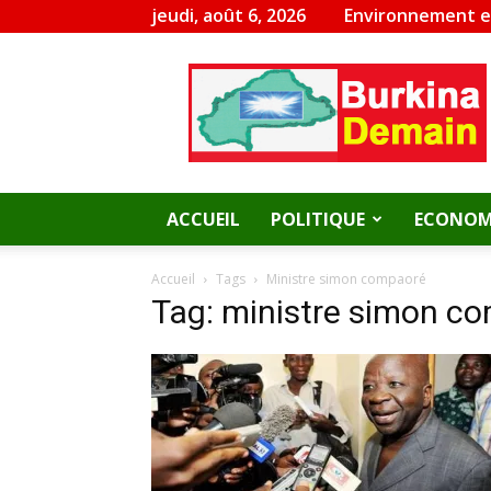
jeudi, août 6, 2026
Environnement 
Burkina
Demain
ACCUEIL
POLITIQUE
ECONOM
Accueil
Tags
Ministre simon compaoré
Tag: ministre simon c