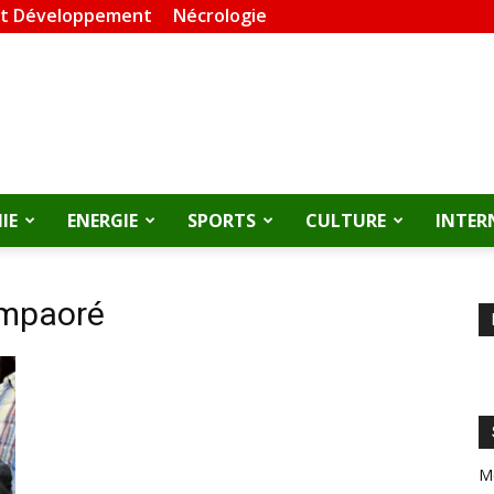
et Développement
Nécrologie
IE
ENERGIE
SPORTS
CULTURE
INTER
ompaoré
M