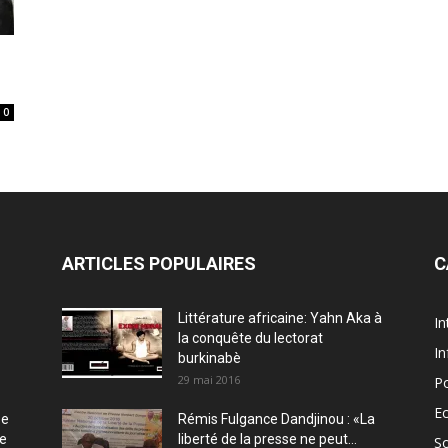
0
ARTICLES POPULAIRES
C
Littérature africaine: Yahn Aka à
In
la conquête du lectorat
In
burkinabè
29 mai 2016
Po
E
ée
Rémis Fulgance Dandjinou : «La
ce
liberté de la presse ne peut...
So