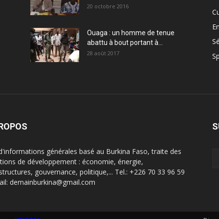
20 octobre 2016
Cu
En
Ouaga : un homme de tenue
Sé
abattu à bout portant à...
28 août 2017
Sp
PROPOS
S
 d'informations générales basé au Burkina Faso, traite des
tions de développement : économie, énergie,
structures, gouvernance, politique,... Tel.: +226 70 33 96 59
ail: demainburkina@gmail.com