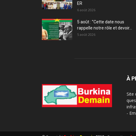
ER
6 août 2026
5 août : ”Cette date nous
rappelle notre rôle et devoir...
5 août 2026
À 
Site
ques
infra
- Em