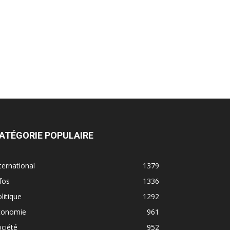
ATÉGORIE POPULAIRE
ternational
1379
fos
1336
litique
1292
conomie
961
ciété
952