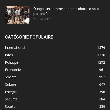
Ouaga : un homme de tenue abattu à bout
portant à...
28 août 2017
CATÉGORIE POPULAIRE
International
1379
Infos
1336
Politique
1292
Economie
961
Société
952
Culture
647
Energie
396
Sécurité
384
Sports
359