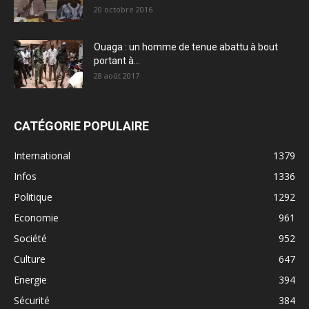
20 octobre 2016
Ouaga : un homme de tenue abattu à bout
portant à...
28 août 2017
CATÉGORIE POPULAIRE
International
1379
Infos
1336
Politique
1292
Economie
961
Société
952
Culture
647
Energie
394
Sécurité
384