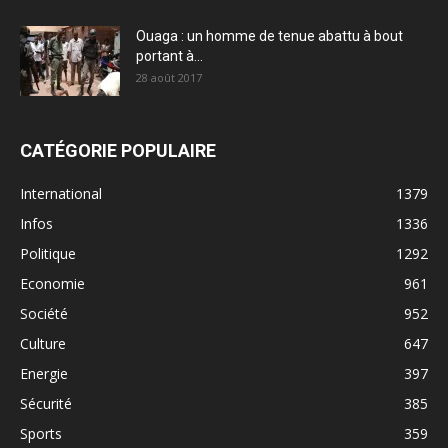
Ouaga : un homme de tenue abattu à bout
portant à...
28 août 2017
CATÉGORIE POPULAIRE
International
1379
Infos
1336
Politique
1292
Economie
961
Société
952
Culture
647
Energie
397
Sécurité
385
Sports
359