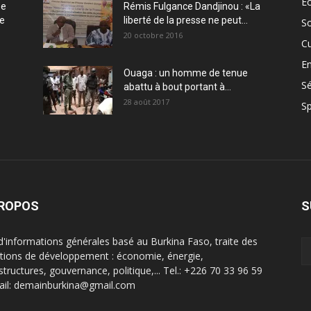
E
ée
Rémis Fulgance Dandjinou : «La
ce
liberté de la presse ne peut...
So
20 octobre 2016
Cu
En
Ouaga : un homme de tenue
Sé
abattu à bout portant à...
28 août 2017
Sp
PROPOS
S
 d'informations générales basé au Burkina Faso, traite des
tions de développement : économie, énergie,
structures, gouvernance, politique,... Tel.: +226 70 33 96 59
ail: demainburkina@gmail.com