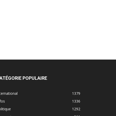
ATÉGORIE POPULAIRE
ternational
1379
fos
1336
litique
1292