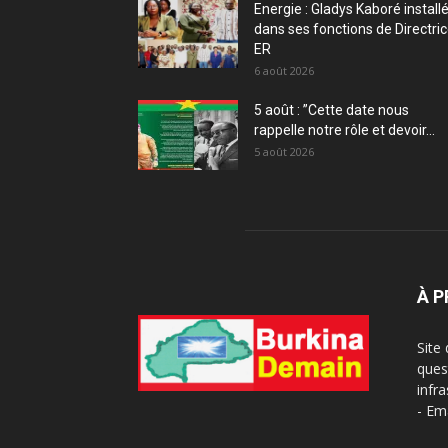
Energie : Gladys Kaboré install
dans ses fonctions de Directri
ER
6 août 2026
5 août : ”Cette date nous
rappelle notre rôle et devoir...
5 août 2026
À 
Site
ques
infra
- Em