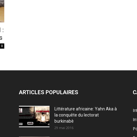
 :
s
0
ARTICLES POPULAIRES
C
Littérature africaine: Yahn Aka à
In
la conquête du lectorat
In
burkinabè
29 mai 2016
Po