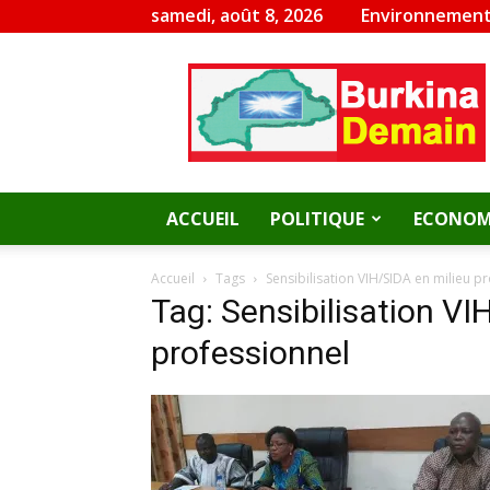
samedi, août 8, 2026
Environnement
Burkina
Demain
ACCUEIL
POLITIQUE
ECONOM
Accueil
Tags
Sensibilisation VIH/SIDA en milieu p
Tag: Sensibilisation VI
professionnel