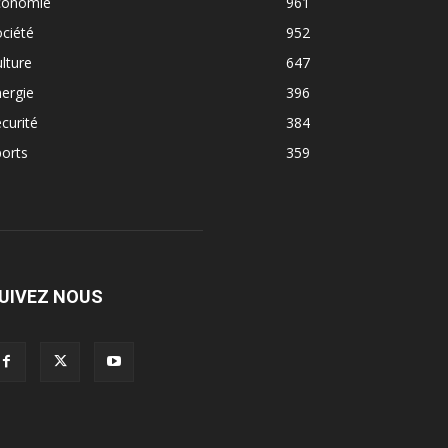
conomie
961
ciété
952
lture
647
ergie
396
curité
384
orts
359
UIVEZ NOUS