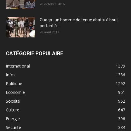
20 octobre 2016
Ouaga : un homme de tenue abattu à bout
portant à...
28 août 2017
CATÉGORIE POPULAIRE
International
1379
Infos
1336
Politique
1292
Economie
961
Société
952
Culture
647
Energie
396
Sécurité
384