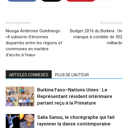
Article précédent
Article suivant
Niouga Ambroise Ouédraogo :
Budget 2016 du Burkina : Un
«Il subsiste d’énormes
manque à combler de 302
disparités entre les régions et
milliards
communes en matière
d’accès à l’eau»
ARTICLES CONNEXES
PLUS DE L'AUTEUR
Burkina Faso–Nations Unies : Le
Représentant résident intérimaire
partant reçu à la Primature
Salia Sanou, le chorégraphe qui fait
rayonner la danse contemporaine