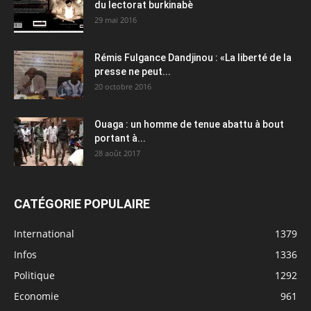
du lectorat burkinabè
29 mai 2016
Rémis Fulgance Dandjinou : «La liberté de la
presse ne peut...
20 octobre 2016
Ouaga : un homme de tenue abattu à bout
portant à...
28 août 2017
CATÉGORIE POPULAIRE
International
1379
Infos
1336
Politique
1292
Economie
961