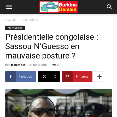
Accueil
International
International
Présidentielle congolaise :
Sassou N’Guesso en
mauvaise posture ?
Par
B-Demain
-
21 mars 2016
0
Facebook
X
Pinterest