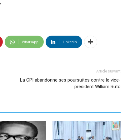
e
WhatsApp
Linkedin
Article suivant
e
La CPI abandonne ses poursuites contre le vice-
président William Ruto