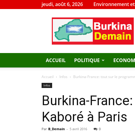
jeudi, août 6, 2026
Environnement e
Burkina
Demain
ACCUEIL
POLITIQUE
ECONOM
Accueil
Infos
Burkina-France: tout sur le program
Infos
Burkina-France:
Kaboré à Paris
Par
B_Demain
-
5 avril 2016
0