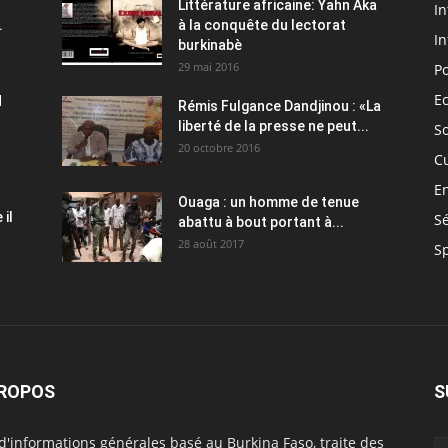
Littérature africaine: Yahn Aka
In
.
à la conquête du lectorat
In
burkinabè
29 mai 2016
Po
E
H
Rémis Fulgance Dandjinou : «La
liberté de la presse ne peut...
So
20 octobre 2016
C
E
Ouaga : un homme de tenue
il
Sé
abattu à bout portant à...
28 août 2017
S
PROPOS
S
 d'informations générales basé au Burkina Faso, traite des