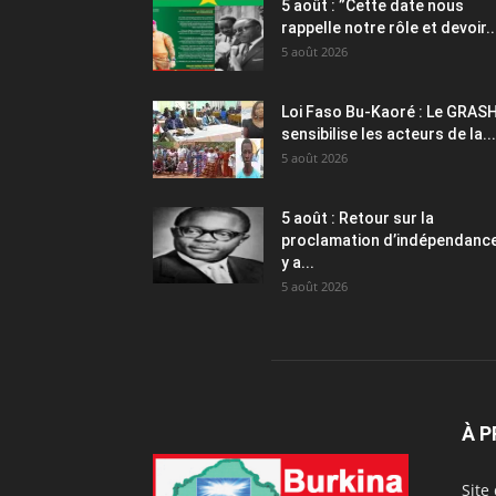
5 août : ”Cette date nous
rappelle notre rôle et devoir..
5 août 2026
Loi Faso Bu-Kaoré : Le GRAS
sensibilise les acteurs de la...
5 août 2026
5 août : Retour sur la
proclamation d’indépendance 
y a...
5 août 2026
À 
Site