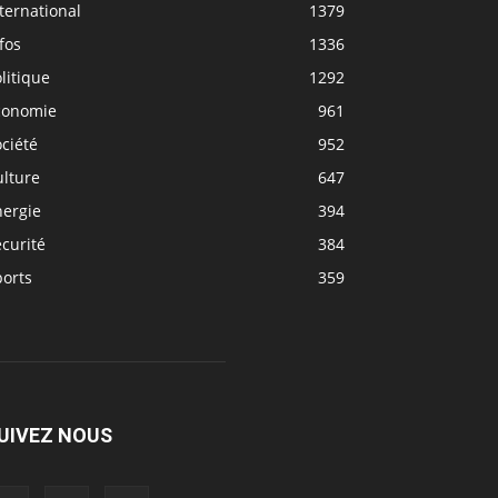
ternational
1379
fos
1336
litique
1292
conomie
961
ciété
952
ulture
647
nergie
394
curité
384
ports
359
UIVEZ NOUS