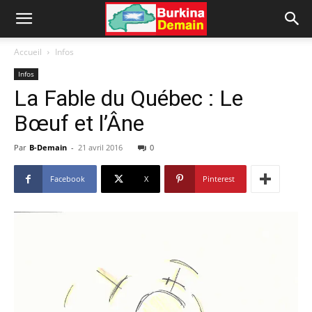
Accueil
Infos
Infos
La Fable du Québec : Le
Bœuf et l’Âne
Par
B-Demain
-
21 avril 2016
0
Facebook
X
Pinterest