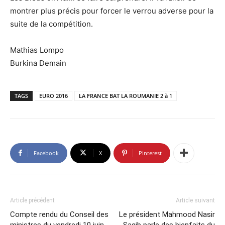
montrer plus précis pour forcer le verrou adverse pour la
suite de la compétition.
Mathias Lompo
Burkina Demain
TAGS
EURO 2016
LA FRANCE BAT LA ROUMANIE 2 à 1
Facebook
X
Pinterest
Article précédent
Article suivant
Compte rendu du Conseil des
Le président Mahmood Nasir
ministres du vendredi 10 juin
Saqib parle des bienfaits du