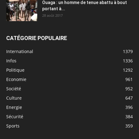
Ouaga : un homme de tenue abattu à bout
portant à...
28 août 2017
CATÉGORIE POPULAIRE
International
1379
Infos
1336
Politique
1292
Economie
961
Société
952
Culture
647
Energie
396
Sécurité
384
Sports
359