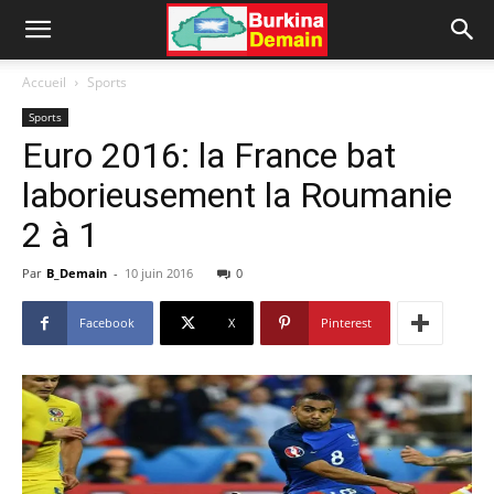
Accueil
Sports
Sports
Euro 2016: la France bat
laborieusement la Roumanie
2 à 1
Par
B_Demain
-
10 juin 2016
0
Facebook
X
Pinterest