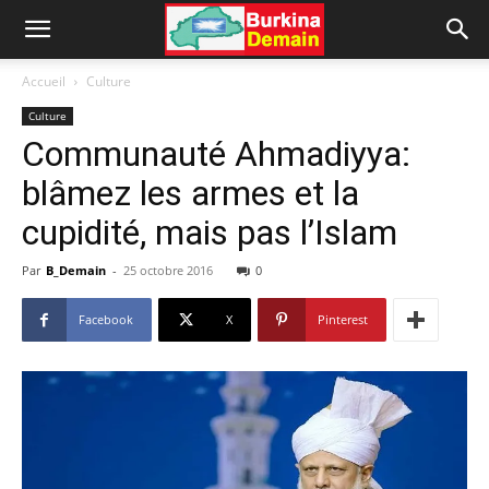
Accueil
Culture
Culture
Communauté Ahmadiyya:
blâmez les armes et la
cupidité, mais pas l’Islam
Par
B_Demain
-
25 octobre 2016
0
Facebook
X
Pinterest