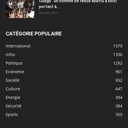
Ouaga : un homme de tenue abattu à bout
portant à...
28 août 2017
CATÉGORIE POPULAIRE
International
1379
Infos
1336
Politique
1292
Economie
961
Société
952
Culture
647
Energie
394
Sécurité
384
Sports
359