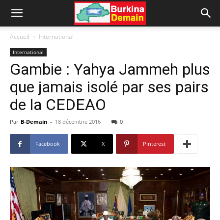
Accueil
International
International
Gambie : Yahya Jammeh plus
que jamais isolé par ses pairs
de la CEDEAO
Par
B-Demain
-
18 décembre 2016
0
Facebook
X
Pinterest