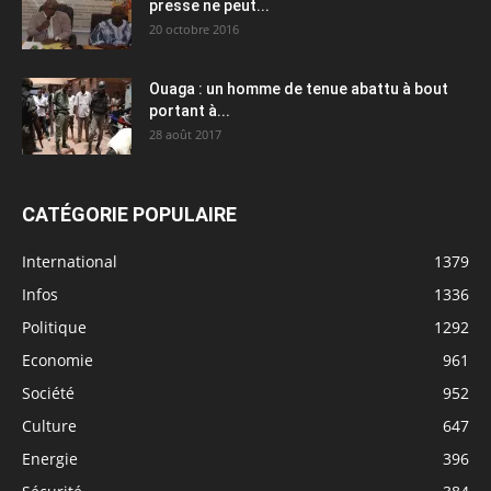
presse ne peut...
20 octobre 2016
Ouaga : un homme de tenue abattu à bout
portant à...
28 août 2017
CATÉGORIE POPULAIRE
International
1379
Infos
1336
Politique
1292
Economie
961
Société
952
Culture
647
Energie
396