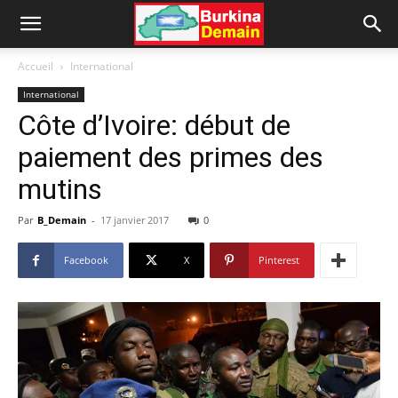
Accueil
International
International
Côte d’Ivoire: début de
paiement des primes des
mutins
Par
B_Demain
-
17 janvier 2017
0
Facebook
X
Pinterest