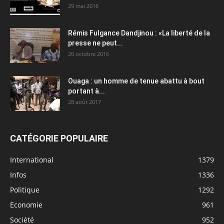
29 mai 2016
Rémis Fulgance Dandjinou : «La liberté de la
presse ne peut...
20 octobre 2016
Ouaga : un homme de tenue abattu à bout
portant à...
28 août 2017
CATÉGORIE POPULAIRE
International
1379
Infos
1336
Politique
1292
Economie
961
Société
952