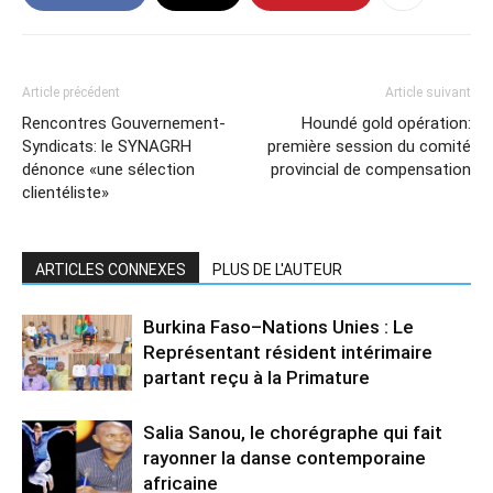
Article précédent
Article suivant
Rencontres Gouvernement-
Houndé gold opération:
Syndicats: le SYNAGRH
première session du comité
dénonce «une sélection
provincial de compensation
clientéliste»
ARTICLES CONNEXES
PLUS DE L'AUTEUR
Burkina Faso–Nations Unies : Le
Représentant résident intérimaire
partant reçu à la Primature
Salia Sanou, le chorégraphe qui fait
rayonner la danse contemporaine
africaine