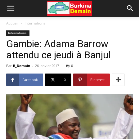
Accueil
International
International
Gambie: Adama Barrow
attendu ce jeudi à Banjul
Par
B_Demain
-
26 janvier 2017
0
Facebook
X
Pinterest