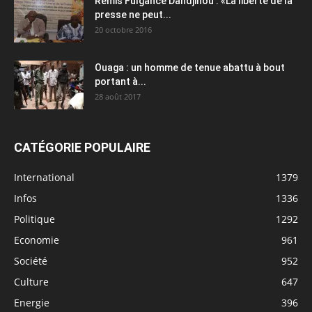
Rémis Fulgance Dandjinou : «La liberté de la
presse ne peut...
20 octobre 2016
Ouaga : un homme de tenue abattu à bout
portant à...
28 août 2017
CATÉGORIE POPULAIRE
International
1379
Infos
1336
Politique
1292
Economie
961
Société
952
Culture
647
Energie
396