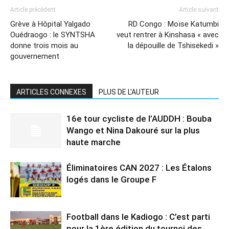
Article précédent
Article suivant
Grève à Hôpital Yalgado
RD Congo : Moïse Katumbi
Ouédraogo : le SYNTSHA
veut rentrer à Kinshasa « avec
donne trois mois au
la dépouille de Tshisekedi »
gouvernement
ARTICLES CONNEXES
PLUS DE L'AUTEUR
16e tour cycliste de l’AUDDH : Bouba
Wango et Nina Dakouré sur la plus
haute marche
Éliminatoires CAN 2027 : Les Étalons
logés dans le Groupe F
Football dans le Kadiogo : C’est parti
pour la 1ère édition du tournoi des