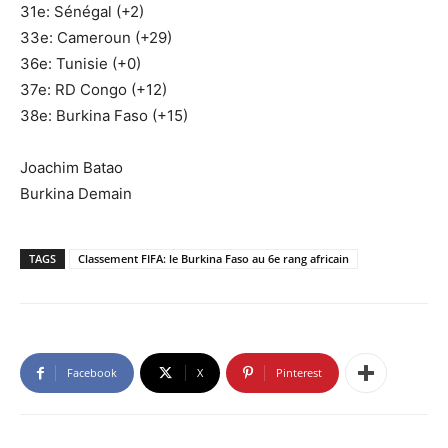
31e: Sénégal (+2)
33e: Cameroun (+29)
36e: Tunisie (+0)
37e: RD Congo (+12)
38e: Burkina Faso (+15)
Joachim Batao
Burkina Demain
TAGS
Classement FIFA: le Burkina Faso au 6e rang africain
Facebook
X
Pinterest