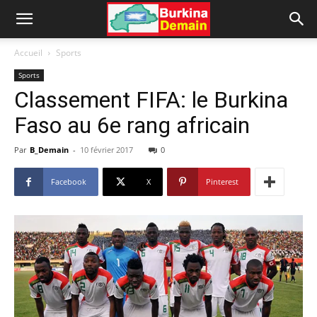
Accueil
Sports
Sports
Classement FIFA: le Burkina
Faso au 6e rang africain
Par
B_Demain
-
10 février 2017
0
Facebook
X
Pinterest