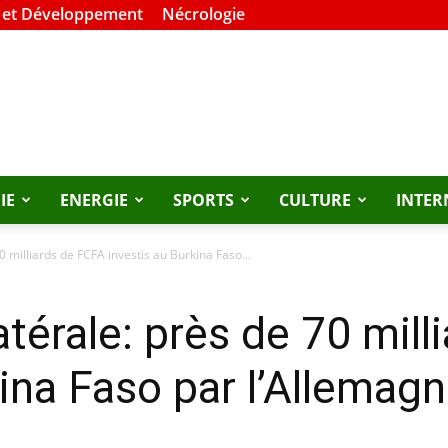
 et Développement
Nécrologie
IE
ENERGIE
SPORTS
CULTURE
INTER
0 milliards de FCFA investis au Burkina Faso...
atérale: près de 70 mil
kina Faso par l’Allemag