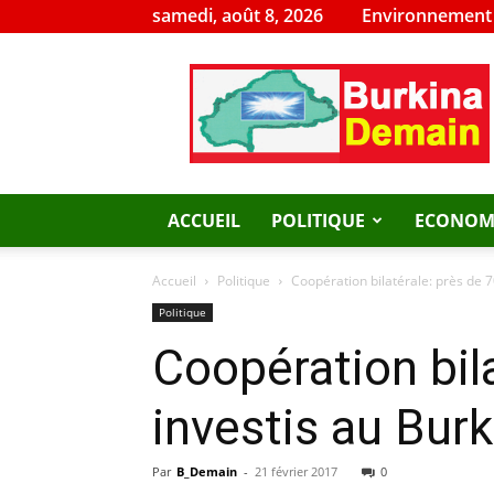
samedi, août 8, 2026
Environnement
Burkina
Demain
ACCUEIL
POLITIQUE
ECONOM
Accueil
Politique
Coopération bilatérale: près de 7
Politique
Coopération bil
investis au Bur
Par
B_Demain
-
21 février 2017
0