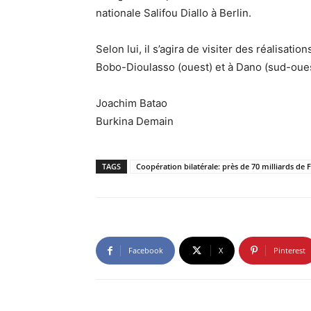
nationale Salifou Diallo à Berlin.
Selon lui, il s’agira de visiter des réalisat
Bobo-Dioulasso (ouest) et à Dano (sud-oues
Joachim Batao
Burkina Demain
TAGS
Coopération bilatérale: près de 70 milliards de 
Facebook
X
Pinterest