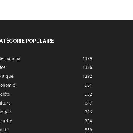
ATÉGORIE POPULAIRE
ternational
1379
fos
1336
litique
1292
conomie
961
ciété
952
ulture
647
nergie
396
curité
384
ports
359