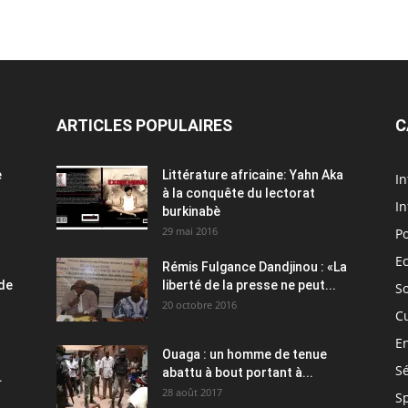
ARTICLES POPULAIRES
C
e
Littérature africaine: Yahn Aka
In
à la conquête du lectorat
In
burkinabè
29 mai 2016
Po
E
Rémis Fulgance Dandjinou : «La
 de
liberté de la presse ne peut...
So
20 octobre 2016
C
E
Ouaga : un homme de tenue
Sé
abattu à bout portant à...
.
28 août 2017
S