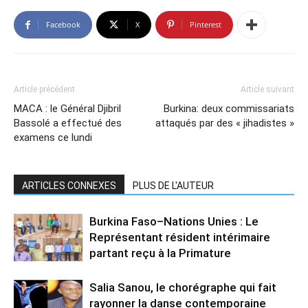
Facebook
X
Pinterest
Article précédent
Article suivant
MACA : le Général Djibril
Burkina: deux commissariats
Bassolé a effectué des
attaqués par des « jihadistes »
examens ce lundi
ARTICLES CONNEXES
PLUS DE L'AUTEUR
Burkina Faso–Nations Unies : Le
Représentant résident intérimaire
partant reçu à la Primature
Salia Sanou, le chorégraphe qui fait
rayonner la danse contemporaine