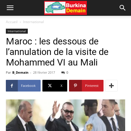
Accueil
International
International
Maroc : les dessous de
l’annulation de la visite de
Mohammed VI au Mali
Par
B_Demain
-
28 février 2017
0
Facebook
X
Pinterest