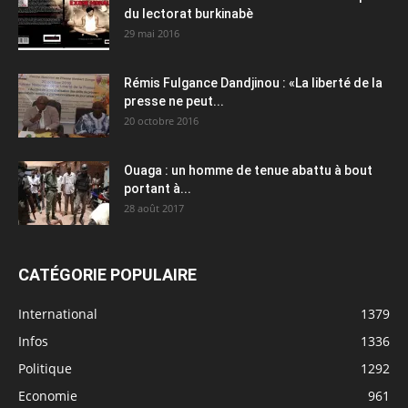
du lectorat burkinabè
29 mai 2016
Rémis Fulgance Dandjinou : «La liberté de la
presse ne peut...
20 octobre 2016
Ouaga : un homme de tenue abattu à bout
portant à...
28 août 2017
CATÉGORIE POPULAIRE
International
1379
Infos
1336
Politique
1292
Economie
961