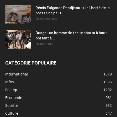
Rémis Fulgance Dandjinou : «La liberté de la
presse ne peut...
20 octobre 2016
Ouaga : un homme de tenue abattu à bout
portant à...
28 août 2017
CATÉGORIE POPULAIRE
International
1379
Infos
1336
Politique
1292
Economie
961
Société
952
Culture
647