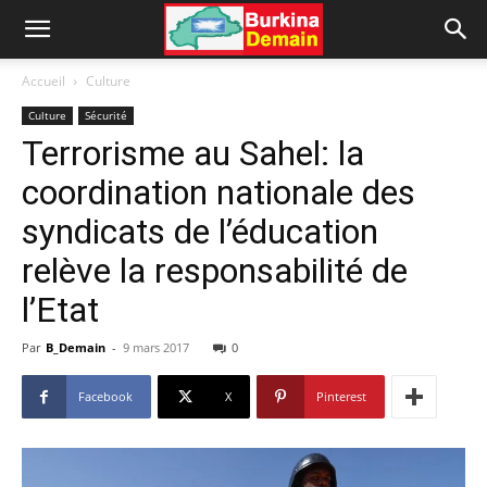
Accueil
Culture
Culture
Sécurité
Terrorisme au Sahel: la
coordination nationale des
syndicats de l’éducation
relève la responsabilité de
l’Etat
Par
B_Demain
-
9 mars 2017
0
Facebook
X
Pinterest