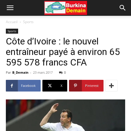
Accueil
Sports
Sports
Côte d’Ivoire : le nouvel
entraîneur payé à environ 65
595 578 francs CFA
Par
B_Demain
-
23 mars 2017
0
Facebook
X
Pinterest