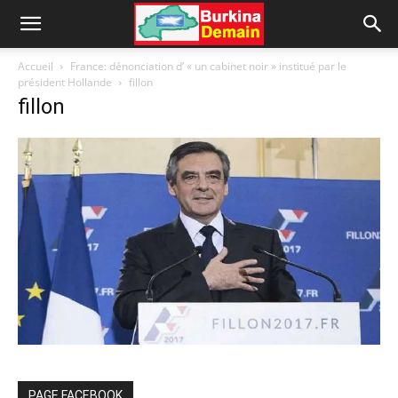
Accueil
France: dénonciation d’ « un cabinet noir » institué par le
président Hollande
fillon
fillon
PAGE FACEBOOK