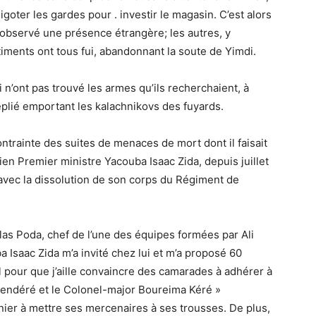
 ligoter les gardes pour . investir le magasin. C’est alors
a observé une présence étrangère; les autres, y
iments ont tous fui, abandonnant la soute de Yimdi.
 n’ont pas trouvé les armes qu’ils recherchaient, à
replié emportant les kalachnikovs des fuyards.
ontrainte des suites de menaces de mort dont il faisait
cien Premier ministre Yacouba Isaac Zida, depuis juillet
r, avec la dissolution de son corps du Régiment de
slas Poda, chef de l’une des équipes formées par Ali
 Isaac Zida m’a invité chez lui et m’a proposé 60
aël pour que j’aille convaincre des camarades à adhérer à
Diendéré et le Colonel-major Boureima Kéré »
rnier à mettre ses mercenaires à ses trousses. De plus,