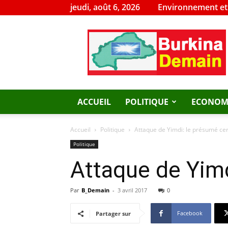
jeudi, août 6, 2026
Environnement e
Burkina
Demain
ACCUEIL
POLITIQUE
ECONOM
Accueil
Politique
Attaque de Yimdi: le présumé cer
Politique
Attaque de Yimd
Par
B_Demain
-
3 avril 2017
0
Facebook
Partager sur