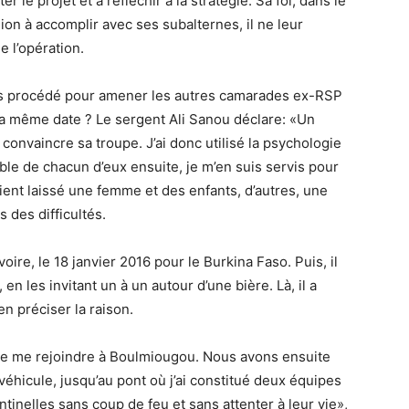
ter le projet et à réfléchir à la stratégie. Sa foi, dans le
ion à accomplir avec ses subalternes, il ne leur
e l’opération.
s procédé pour amener les autres camarades ex-RSP
 la même date ? Le sergent Ali Sanou déclare: «Un
onvaincre sa troupe. J’ai donc utilisé la psychologie
ble de chacun d’eux ensuite, je m’en suis servis pour
aient laissé une femme et des enfants, d’autres, une
 des difficultés.
Ivoire, le 18 janvier 2016 pour le Burkina Faso. Puis, il
 en les invitant un à un autour d’une bière. Là, il a
en préciser la raison.
t de me rejoindre à Boulmiougou. Nous avons ensuite
éhicule, jusqu’au pont où j’ai constitué deux équipes
ntinelles sans coup de feu et sans attenter à leur vie»,