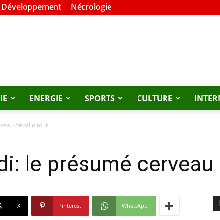
t Développement
Nécrologie
IE
ENERGIE
SPORTS
CULTURE
INTER
veau déballe tout
i: le présumé cerveau 
X
Pinterest
WhatsApp