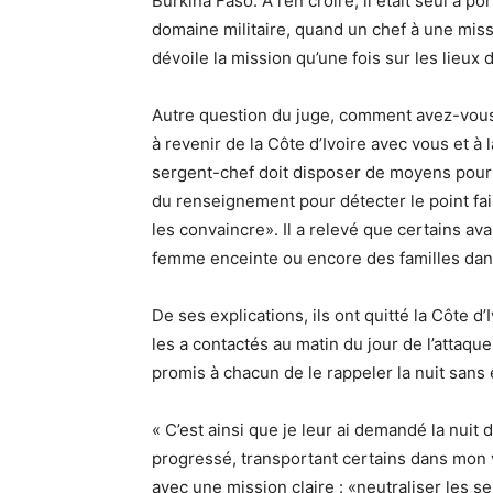
Burkina Faso. A l’en croire, il était seul à por
domaine militaire, quand un chef à une miss
dévoile la mission qu’une fois sur les lieux d
Autre question du juge, comment avez-vou
à revenir de la Côte d’Ivoire avec vous et à
sergent-chef doit disposer de moyens pour c
du renseignement pour détecter le point fai
les convaincre». Il a relevé que certains av
femme enceinte ou encore des familles dans
De ses explications, ils ont quitté la Côte d’
les a contactés au matin du jour de l’attaque,
promis à chacun de le rappeler la nuit sans 
« C’est ainsi que je leur ai demandé la nui
progressé, transportant certains dans mon v
avec une mission claire : «neutraliser les se