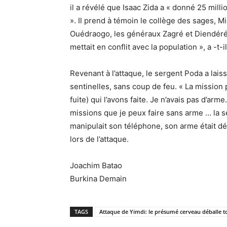
il a révélé que Isaac Zida a « donné 25 mil
». Il prend à témoin le collège des sages, M
Ouédraogo, les généraux Zagré et Diendéré. «
mettait en conflit avec la population », a -t-i
Revenant à l’attaque, le sergent Poda a lais
sentinelles, sans coup de feu. « La mission
fuite) qui l’avons faite. Je n’avais pas d’arm
missions que je peux faire sans arme … la sent
manipulait son téléphone, son arme était dé
lors de l’attaque.
Joachim Batao
Burkina Demain
TAGS
Attaque de Yimdi: le présumé cerveau déballe t