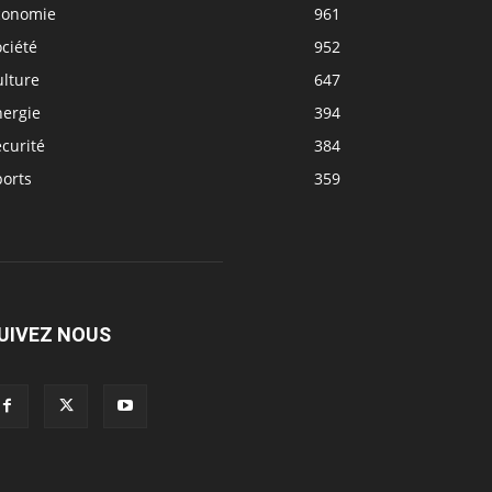
conomie
961
ciété
952
ulture
647
nergie
394
curité
384
ports
359
UIVEZ NOUS