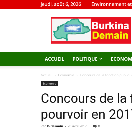
jeudi, août 6, 2026
Environnement e
Burkina
Demain
ACCUEIL
POLITIQUE
ECONOM
Accueil
Economie
Concours de la fonction publique
Economie
Concours de la 
pourvoir en 20
Par
B-Demain
-
26 avril 2017
0