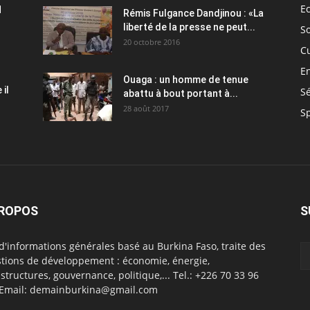
E
H
Rémis Fulgance Dandjinou : «La
liberté de la presse ne peut...
So
20 octobre 2016
C
E
Ouaga : un homme de tenue
il
Sé
abattu à bout portant à...
28 août 2017
S
PROPOS
S
 d'informations générales basé au Burkina Faso, traite des
tions de développement : économie, énergie,
astructures, gouvernance, politique,... Tel.: +226 70 33 96
 Email: demainburkina@gmail.com