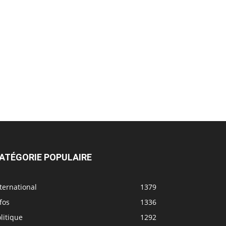
ATÉGORIE POPULAIRE
ternational
1379
fos
1336
litique
1292