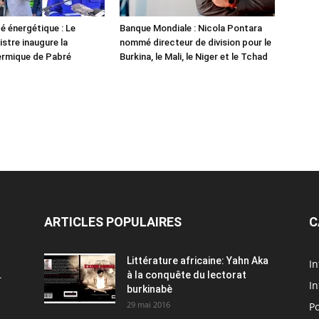
é énergétique : Le
Banque Mondiale : Nicola Pontara
istre inaugure la
nommé directeur de division pour le
ermique de Pabré
Burkina, le Mali, le Niger et le Tchad
ARTICLES POPULAIRES
C
Littérature africaine: Yahn Aka
In
.
à la conquête du lectorat
In
burkinabè
29 mai 2016
Po