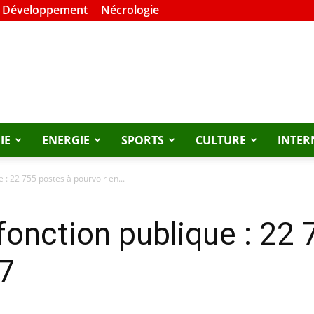
t Développement
Nécrologie
IE
ENERGIE
SPORTS
CULTURE
INTER
 : 22 755 postes à pourvoir en...
fonction publique : 22 
17