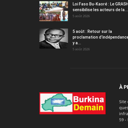
Loi Faso Bu-Kaoré : Le GRAS
sensibilise les acteurs de la...
5 août 2026
5 août : Retour sur la
proclamation d’indépendance 
y a...
5 août 2026
À 
Site
ques
infr
59 -