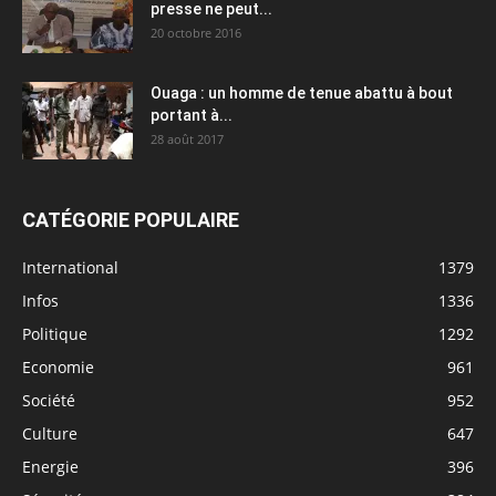
presse ne peut...
20 octobre 2016
Ouaga : un homme de tenue abattu à bout
portant à...
28 août 2017
CATÉGORIE POPULAIRE
International
1379
Infos
1336
Politique
1292
Economie
961
Société
952
Culture
647
Energie
396