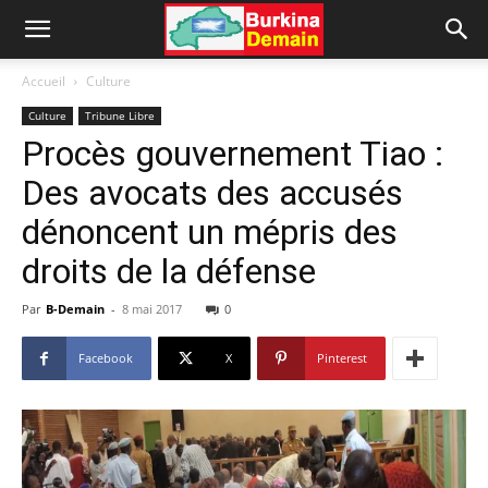
Accueil
Culture
Culture
Tribune Libre
Procès gouvernement Tiao :
Des avocats des accusés
dénoncent un mépris des
droits de la défense
Par
B-Demain
-
8 mai 2017
0
Facebook
X
Pinterest