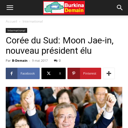
Accueil
International
International
Corée du Sud: Moon Jae-in,
nouveau président élu
Par
B-Demain
-
9 mai 2017
0
Facebook
X
Pinterest