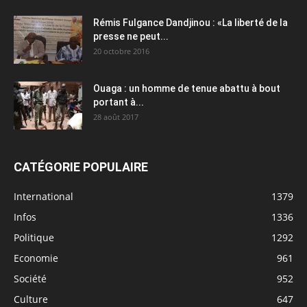
Rémis Fulgance Dandjinou : «La liberté de la
presse ne peut...
20 octobre 2016
Ouaga : un homme de tenue abattu à bout
portant à...
28 août 2017
CATÉGORIE POPULAIRE
International
1379
Infos
1336
Politique
1292
Economie
961
Société
952
Culture
647