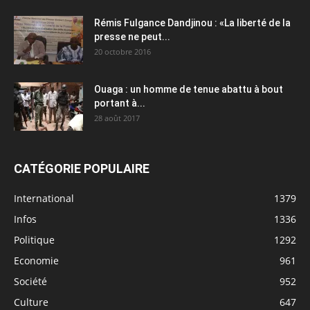
Rémis Fulgance Dandjinou : «La liberté de la
presse ne peut...
20 octobre 2016
Ouaga : un homme de tenue abattu à bout
portant à...
28 août 2017
CATÉGORIE POPULAIRE
International
1379
Infos
1336
Politique
1292
Economie
961
Société
952
Culture
647