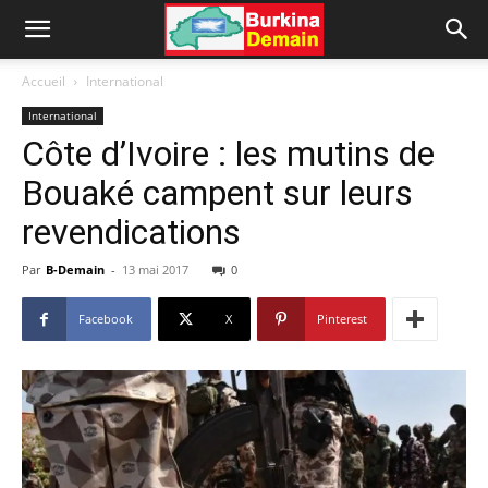
Accueil
International
International
Côte d’Ivoire : les mutins de
Bouaké campent sur leurs
revendications
Par
B-Demain
-
13 mai 2017
0
Facebook
X
Pinterest