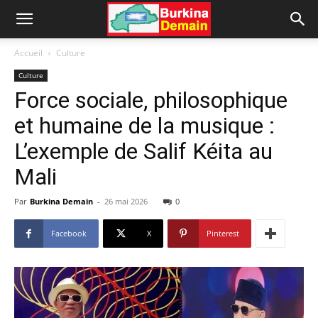
Accueil
Culture
Culture
Force sociale, philosophique
et humaine de la musique :
L’exemple de Salif Kéita au
Mali
Par
Burkina Demain
-
26 mai 2026
0
Facebook
X
Pinterest