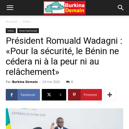
Accueil
Infos
Infos
International
Président Romuald Wadagni :
«Pour la sécurité, le Bénin ne
cédera ni à la peur ni au
relâchement»
Par
Burkina Demain
-
24 mai 2026
0
Facebook
X
Pinterest