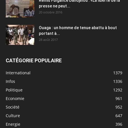
Rémis Fulgance Dandjinou : «La liberté de la
presse ne peut...
20 octobre 2016
Ouaga : un homme de tenue abattu à bout
portant à...
28 août 2017
CATÉGORIE POPULAIRE
International
1379
Infos
1336
Politique
1292
Economie
961
Société
952
Culture
647
Energie
396