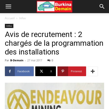
Accueil
Infos
Infos
Avis de recrutement : 2
chargés de la programmation
des installations
Par
B-Demain
-
27 mai 2017
0
Facebook
X
Pinterest