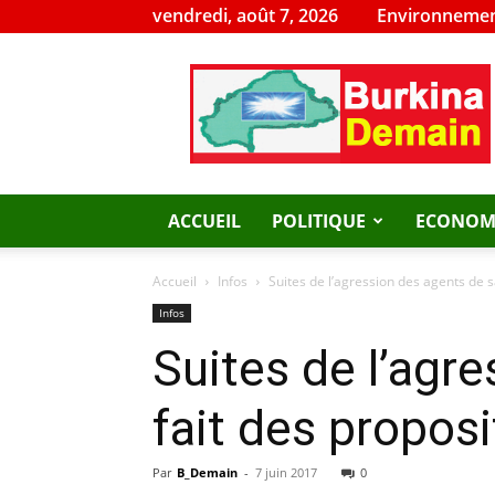
vendredi, août 7, 2026
Environnemen
Burkina
Demain
ACCUEIL
POLITIQUE
ECONOM
Accueil
Infos
Suites de l’agression des agents de s
Infos
Suites de l’agr
fait des proposi
Par
B_Demain
-
7 juin 2017
0