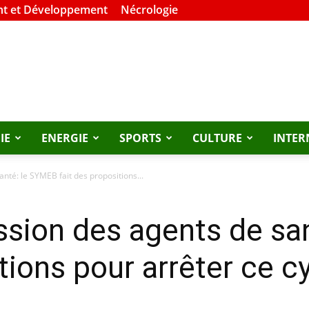
t et Développement
Nécrologie
IE
ENERGIE
SPORTS
CULTURE
INTER
anté: le SYMEB fait des propositions...
ession des agents de s
tions pour arrêter ce c