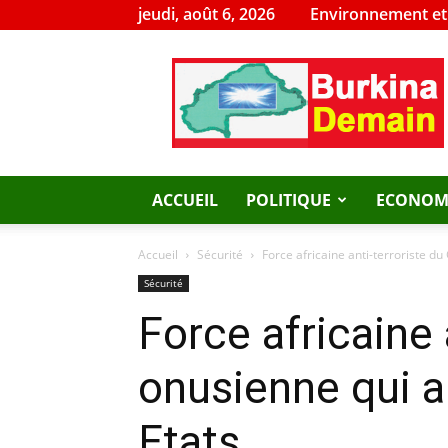
jeudi, août 6, 2026
Environnement e
Burkina
Demain
ACCUEIL
POLITIQUE
ECONOM
Accueil
Sécurité
Force africaine anti-terroriste du
Sécurité
Force africaine 
onusienne qui ap
Etats