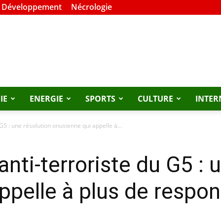
t Développement
Nécrologie
IE
ENERGIE
SPORTS
CULTURE
INTER
 G5 : une résolution onusienne qui appelle à...
anti-terroriste du G5 : 
pelle à plus de respons