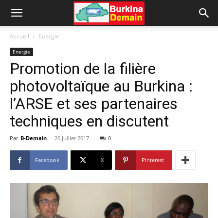
Accueil
Energie
Energie
Promotion de la filière
photovoltaïque au Burkina :
l’ARSE et ses partenaires
techniques en discutent
Par
B-Demain
-
26 juillet 2017
0
Facebook
X
Pinterest