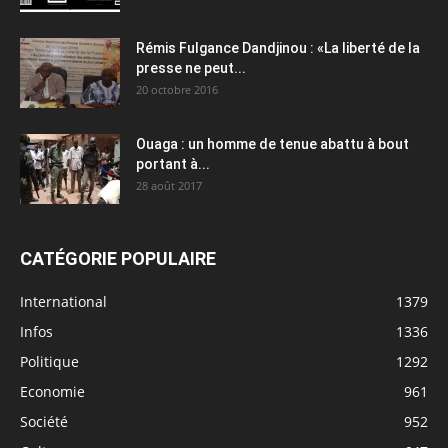
Rémis Fulgance Dandjinou : «La liberté de la
presse ne peut...
20 octobre 2016
Ouaga : un homme de tenue abattu à bout
portant à...
28 août 2017
CATÉGORIE POPULAIRE
International
1379
Infos
1336
Politique
1292
Economie
961
Société
952