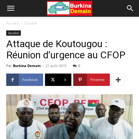
Accueil
Société
Société
Attaque de Koutougou :
Réunion d’urgence au CFOP
Par
Burkina Demain
-
21 août 2019
0
Facebook
X
Pinterest