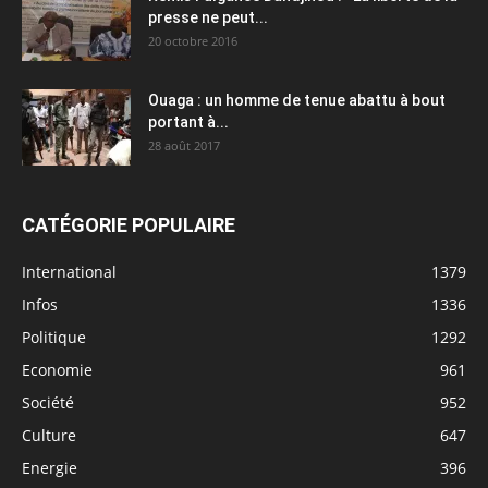
presse ne peut...
20 octobre 2016
Ouaga : un homme de tenue abattu à bout
portant à...
28 août 2017
CATÉGORIE POPULAIRE
International
1379
Infos
1336
Politique
1292
Economie
961
Société
952
Culture
647
Energie
396