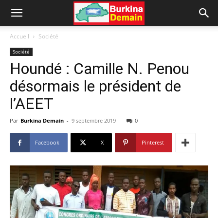
Accueil
Société
Société
Houndé : Camille N. Penou
désormais le président de
l’AEET
Par
Burkina Demain
-
9 septembre 2019
0
Facebook
X
Pinterest