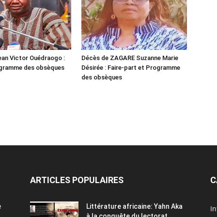
an Victor Ouédraogo :
Décès de ZAGARE Suzanne Marie
rogramme des obsèques
Désirée : Faire-part et Programme
des obsèques
ARTICLES POPULAIRES
C
e
Littérature africaine: Yahn Aka
In
à la conquête du lectorat