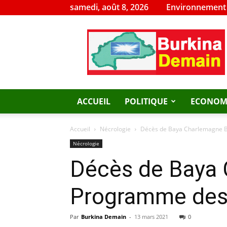
samedi, août 8, 2026
Environnement
Burkina
Demain
ACCUEIL
POLITIQUE
ECONOM
Accueil
Nécrologie
Décès de Baya Charlemagne Ba
Nécrologie
Décès de Baya C
Programme des
Par
Burkina Demain
-
13 mars 2021
0