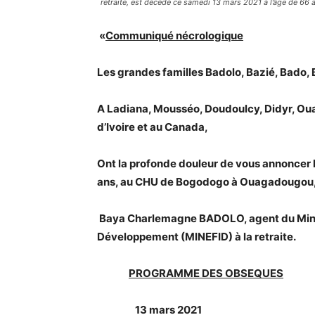
retraite, est décédé ce samedi 13 mars 2021 à l’âge de 66 
«
Communiqué nécrologique
Les grandes familles Badolo, Bazié, Bado, 
A Ladiana, Mousséo, Doudoulcy, Didyr, Ou
d’Ivoire et au Canada,
Ont la profonde douleur de vous annoncer l
ans, au CHU de Bogodogo à Ouagadougou, des
Baya Charlemagne BADOLO, agent du Minis
Développement (MINEFID) à la retraite.
PROGRAMME DES OBSEQUES
13 mars 2021