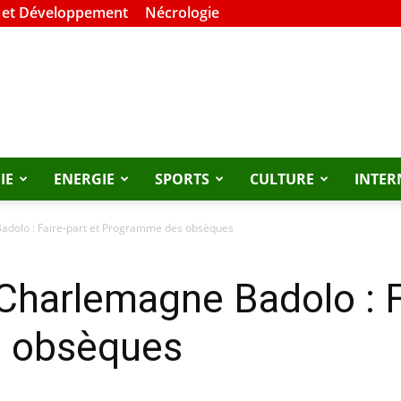
 et Développement
Nécrologie
IE
ENERGIE
SPORTS
CULTURE
INTER
dolo : Faire-part et Programme des obsèques
harlemagne Badolo : Fa
 obsèques