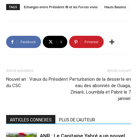
TAGS
Echanges entre Président IB et les Forces vives
Hauts Bassins
Facebook
X
Pinterest
Article précédent
Article suivant
Nouvel an : Vœux du Président
Perturbation de la desserte en
du CSC
eau des abonnés de Ouaga,
Ziniaré, Loumbila et Pabré le 7
janvier
ARTICLES CONNEXES
PLUS DE L'AUTEUR
ANR : Le Capitaine Yabré a un nouvel