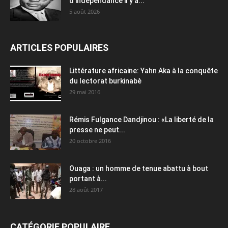
d’indépendance il y a...
5 août 2026
ARTICLES POPULAIRES
Littérature africaine: Yahn Aka à la conquête
du lectorat burkinabè
29 mai 2016
Rémis Fulgance Dandjinou : «La liberté de la
presse ne peut...
20 octobre 2016
Ouaga : un homme de tenue abattu à bout
portant à...
28 août 2017
CATÉGORIE POPULAIRE