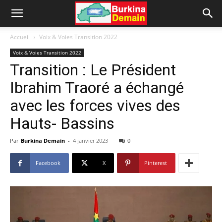
Accueil
Voix & Voies Transition 2022
Voix & Voies Transition 2022
Transition : Le Président
Ibrahim Traoré a échangé
avec les forces vives des
Hauts- Bassins
Par
Burkina Demain
-
4 janvier 2023
0
Facebook
X
Pinterest