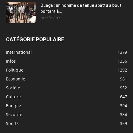
Ouaga : un homme de tenue abattu à bout
portant à...
28 août 2017
CATÉGORIE POPULAIRE
International
1379
Infos
1336
Politique
1292
Economie
961
Société
952
Culture
647
Energie
394
Sécurité
384
Sports
359