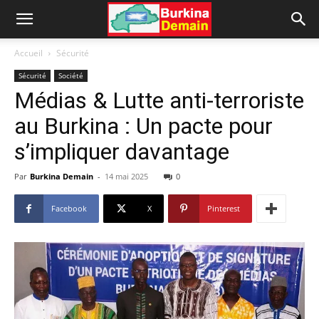
Accueil
Sécurité
Sécurité
Société
Médias & Lutte anti-terroriste
au Burkina : Un pacte pour
s’impliquer davantage
Par
Burkina Demain
-
14 mai 2025
0
Facebook
X
Pinterest