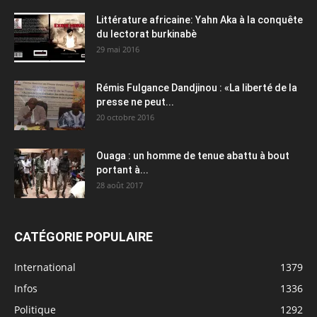
Littérature africaine: Yahn Aka à la conquête
du lectorat burkinabè
29 mai 2016
Rémis Fulgance Dandjinou : «La liberté de la
presse ne peut...
20 octobre 2016
Ouaga : un homme de tenue abattu à bout
portant à...
28 août 2017
CATÉGORIE POPULAIRE
International
1379
Infos
1336
Politique
1292