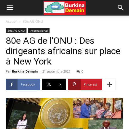
Accueil
80e AG ONU
80e AG ONU
International
80e AG de l’ONU : Des
dirigeants africains sur place
à New York
Par
Burkina Demain
-
21 septembre 2025
0
Facebook
X
Pinterest