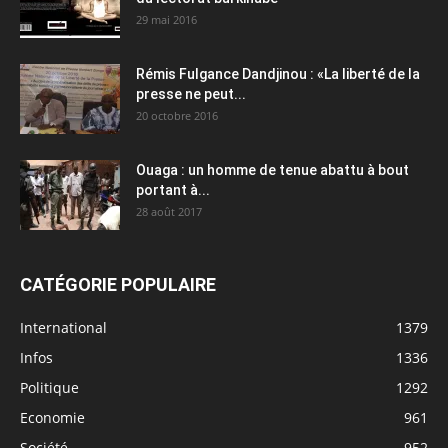
29 mai 2016
Rémis Fulgance Dandjinou : «La liberté de la
presse ne peut...
20 octobre 2016
Ouaga : un homme de tenue abattu à bout
portant à...
28 août 2017
CATÉGORIE POPULAIRE
International
1379
Infos
1336
Politique
1292
Economie
961
Société
952