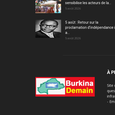
sensibilise les acteurs de la...
5 août 2026
5 août : Retour sur la
proclamation d’indépendance i
a...
5 août 2026
À 
Site
ques
infra
- Em