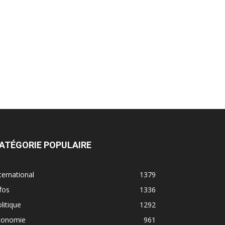
ATÉGORIE POPULAIRE
ternational
1379
fos
1336
litique
1292
conomie
961