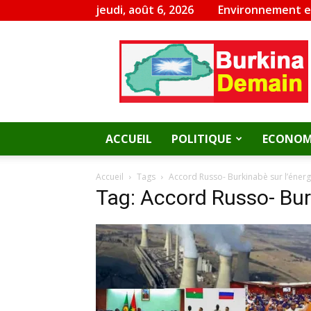
jeudi, août 6, 2026
Environnement 
Burkina
Demain
ACCUEIL
POLITIQUE
ECONOM
Accueil
Tags
Accord Russo- Burkinabè sur l’énerg
Tag: Accord Russo- Burk