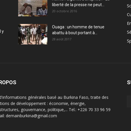
liberté de la presse ne peut...
So
20 octobre 2016
Cu
En
Ouaga : un homme de tenue
l y
Sé
abattu à bout portant à...
28 août 2017
Sp
PROPOS
S
 d'informations générales basé au Burkina Faso, traite des
tions de développement : économie, énergie,
structures, gouvernance, politique,... Tel.: +226 70 33 96 59
ail: demainburkina@gmail.com