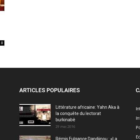
0
ARTICLES POPULAIRES
C
Littérature africaine: Yahn Aka à
In
la conquête du lectorat
In
burkinabè
29 mai 2016
Po
E
Rémis Fulgance Dandjinou : «La