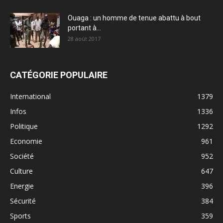
Ouaga : un homme de tenue abattu à bout
portant à...
28 août 2017
CATÉGORIE POPULAIRE
International
1379
Infos
1336
Politique
1292
Economie
961
Société
952
Culture
647
Energie
396
Sécurité
384
Sports
359