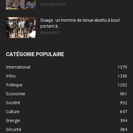
20 octobre 2016
Ouaga : un homme de tenue abattu à bout
portant à...
28 août 2017
CATÉGORIE POPULAIRE
International
1379
Infos
1336
Politique
1292
Economie
961
Société
952
Culture
647
Energie
394
Sécurité
384