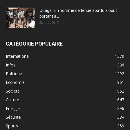
Ouaga : un homme de tenue abattu à bout
portant à...
28 août 2017
CATÉGORIE POPULAIRE
International
1379
Infos
1336
Politique
1292
Economie
961
Société
952
Culture
647
Energie
396
Sécurité
384
Sports
359