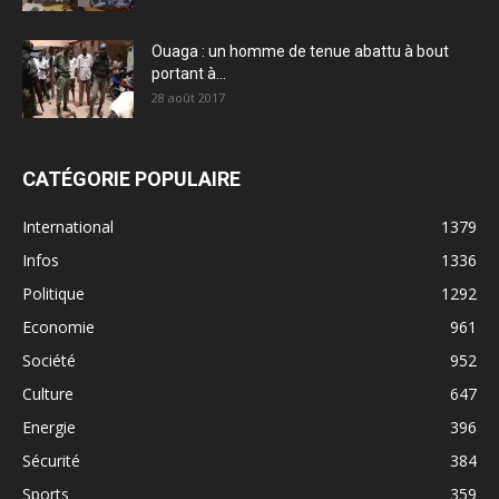
Ouaga : un homme de tenue abattu à bout
portant à...
28 août 2017
CATÉGORIE POPULAIRE
International
1379
Infos
1336
Politique
1292
Economie
961
Société
952
Culture
647
Energie
396
Sécurité
384
Sports
359