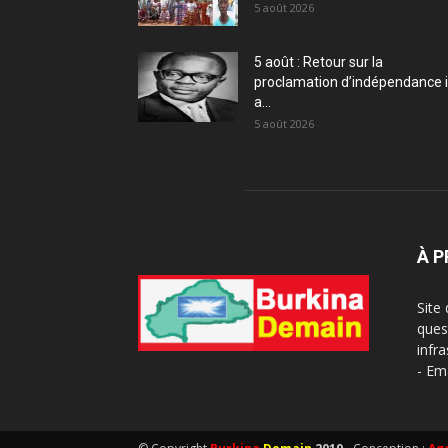
5 août 2026
5 août : Retour sur la
proclamation d’indépendance i
a...
5 août 2026
À 
Site
ques
infra
- Em