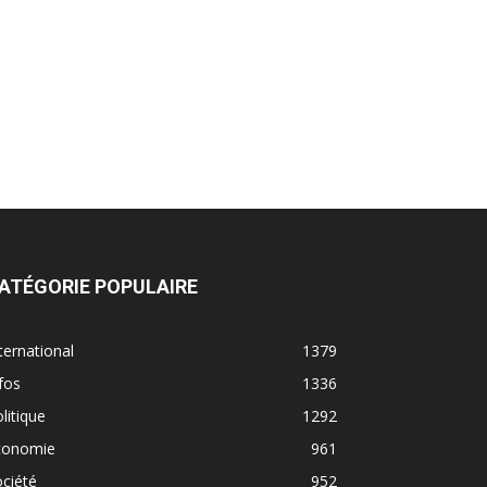
ATÉGORIE POPULAIRE
ternational
1379
fos
1336
litique
1292
conomie
961
ciété
952