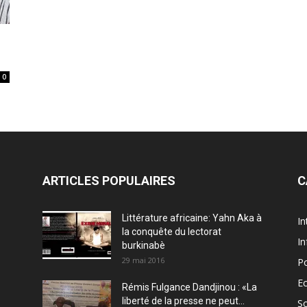
0
ARTICLES POPULAIRES
C
Littérature africaine: Yahn Aka à
In
la conquête du lectorat
In
burkinabè
29 mai 2016
Po
E
Rémis Fulgance Dandjinou : «La
liberté de la presse ne peut...
So