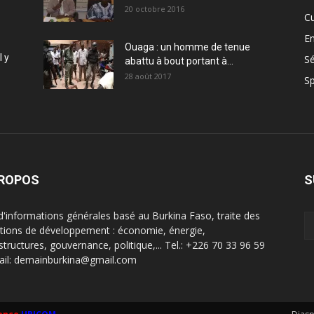
20 octobre 2016
Cu
En
Ouaga : un homme de tenue
l y
Sé
abattu à bout portant à...
28 août 2017
Sp
PROPOS
S
 d'informations générales basé au Burkina Faso, traite des
tions de développement : économie, énergie,
structures, gouvernance, politique,... Tel.: +226 70 33 96 59
ail: demainburkina@gmail.com