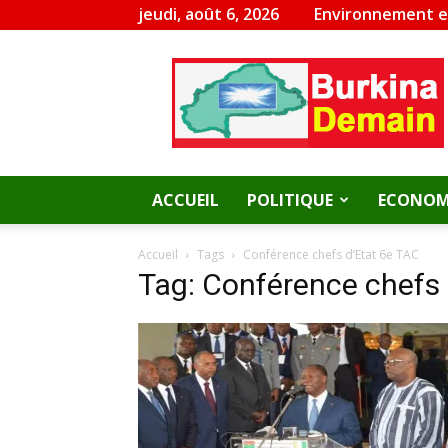
jeudi, août 6, 2026
Environnement 
Burkina
Demain
ACCUEIL
POLITIQUE
ECONOM
Accueil
Tags
Conférence chefs d’Etat 6e TAC
Tag: Conférence chefs 