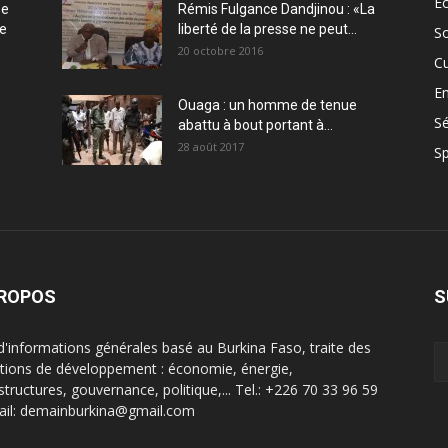
E
ée
Rémis Fulgance Dandjinou : «La
ce
liberté de la presse ne peut...
So
20 octobre 2016
Cu
En
Ouaga : un homme de tenue
Sé
abattu à bout portant à...
28 août 2017
Sp
PROPOS
S
 d'informations générales basé au Burkina Faso, traite des
tions de développement : économie, énergie,
structures, gouvernance, politique,... Tel.: +226 70 33 96 59
ail: demainburkina@gmail.com