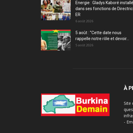
Energie : Gladys Kaboré install
dans ses fonctions de Directri
ER
6 août 2026
5 août : ”Cette date nous
rappelle notre rôle et devoir...
5 août 2026
À 
Site
ques
infra
- Em