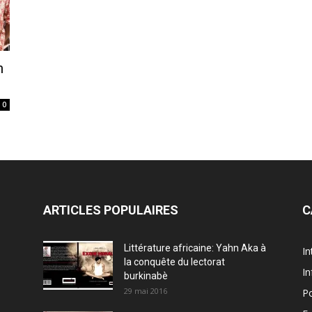
n
0
ARTICLES POPULAIRES
C
Littérature africaine: Yahn Aka à
In
la conquête du lectorat
In
burkinabè
29 mai 2016
Po