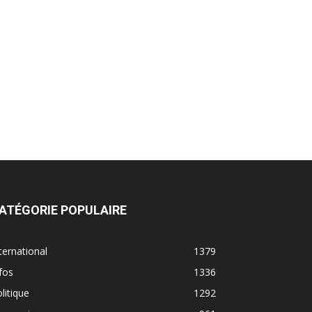
ATÉGORIE POPULAIRE
ternational
1379
fos
1336
litique
1292