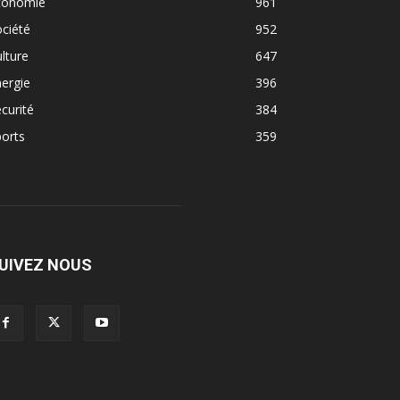
conomie
961
ciété
952
lture
647
ergie
396
curité
384
orts
359
UIVEZ NOUS