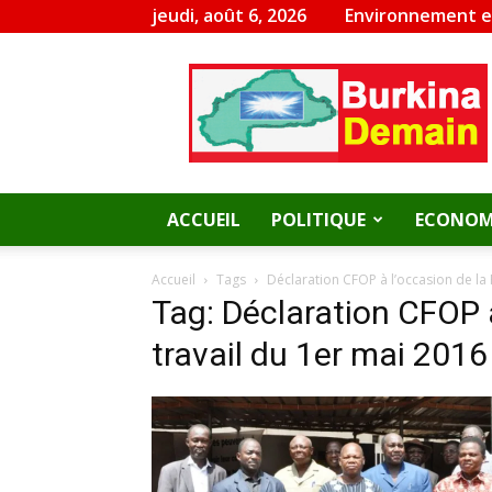
jeudi, août 6, 2026
Environnement 
Burkina
Demain
ACCUEIL
POLITIQUE
ECONOM
Accueil
Tags
Déclaration CFOP à l’occasion de la 
Tag: Déclaration CFOP à
travail du 1er mai 2016