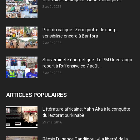
8 août 2026
Port du casque : Zéro goutte de sang…
sensibilise encore à Banfora
7 août 2026
Souveraineté énergétique : Le PM Ouédraogo
repart à l’offensive ce 7 août...
6 août 2026
ARTICLES POPULAIRES
Littérature africaine: Yahn Aka à la conquête
du lectorat burkinabè
29 mai 2016
Rémis Fulgance Dandjinou : «La liberté de la