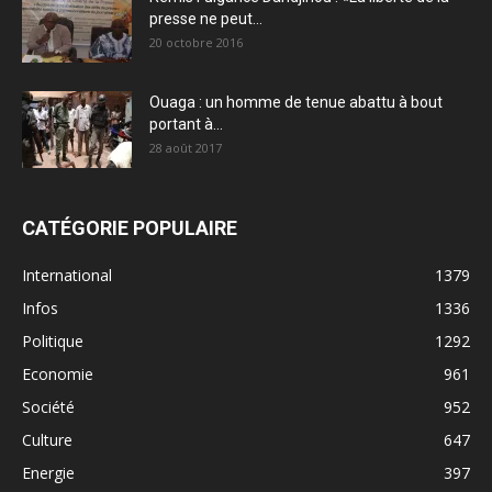
presse ne peut...
20 octobre 2016
Ouaga : un homme de tenue abattu à bout
portant à...
28 août 2017
CATÉGORIE POPULAIRE
International
1379
Infos
1336
Politique
1292
Economie
961
Société
952
Culture
647
Energie
397