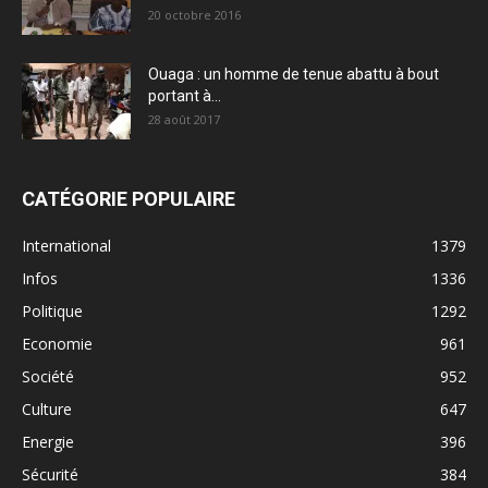
20 octobre 2016
Ouaga : un homme de tenue abattu à bout
portant à...
28 août 2017
CATÉGORIE POPULAIRE
International
1379
Infos
1336
Politique
1292
Economie
961
Société
952
Culture
647
Energie
396
Sécurité
384