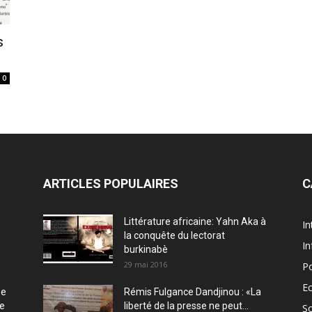
s
0
ARTICLES POPULAIRES
C
Littérature africaine: Yahn Aka à
In
la conquête du lectorat
In
burkinabè
29 mai 2016
Po
E
ée
Rémis Fulgance Dandjinou : «La
ce
liberté de la presse ne peut...
So