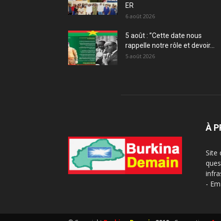
ER
6 août 2026
5 août : ”Cette date nous
rappelle notre rôle et devoir...
5 août 2026
À 
Site
ques
infra
- Em