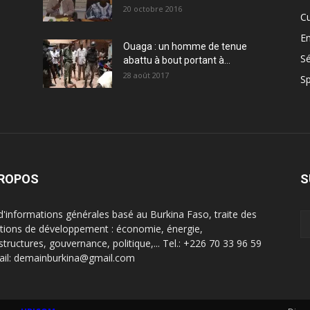
20 octobre 2016
Cu
En
Ouaga : un homme de tenue
Sé
abattu à bout portant à...
28 août 2017
Sp
PROPOS
S
 d'informations générales basé au Burkina Faso, traite des
tions de développement : économie, énergie,
structures, gouvernance, politique,... Tel.: +226 70 33 96 59
ail: demainburkina@gmail.com