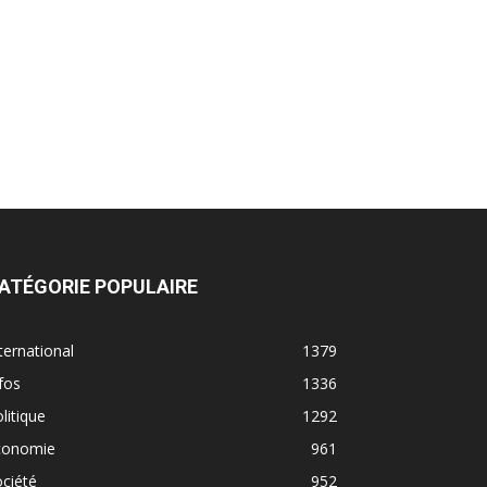
ATÉGORIE POPULAIRE
ternational
1379
fos
1336
litique
1292
conomie
961
ciété
952