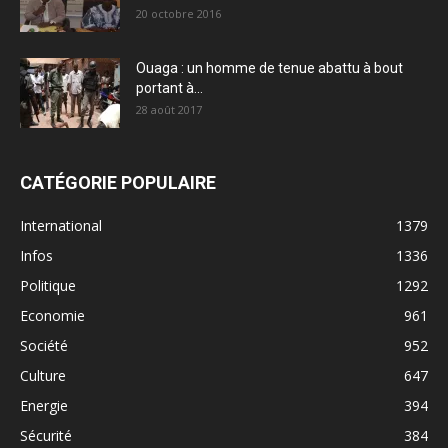
20 octobre 2016
Ouaga : un homme de tenue abattu à bout
portant à...
28 août 2017
CATÉGORIE POPULAIRE
International
1379
Infos
1336
Politique
1292
Economie
961
Société
952
Culture
647
Energie
394
Sécurité
384